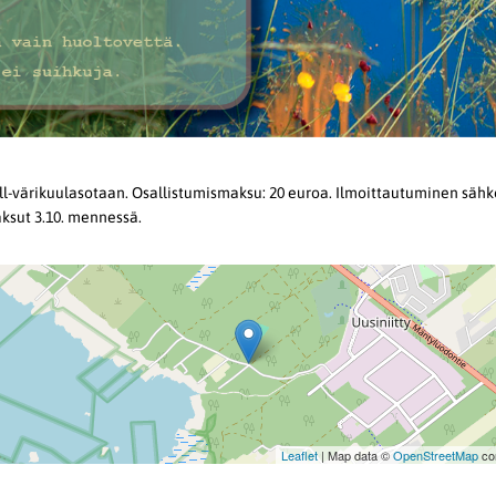
l-värikuulasotaan. Osallistumismaksu: 20 euroa. Ilmoittautuminen sähkö
sut 3.10. mennessä.
Leaflet
| Map data ©
OpenStreetMap
con