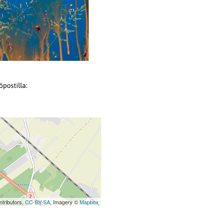
postilla:
tributors,
CC-BY-SA
, Imagery ©
Mapbox