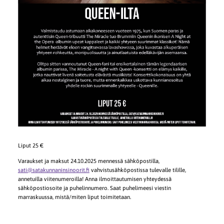
Liput 25 €
Varaukset ja maksut 24.10.2025 mennessä sähköpostilla,
sati@satakunnaninsinoorit.fi
vahvistusähköpostissa tulevalle tilille,
annetuilla viitenumeroilla! Anna ilmoittautumisen yhteydessä
sähköpostiosoite ja puhelinnumero. Saat puhelimeesi viestin
marraskuussa, mistä/miten liput toimitetaan.