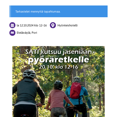
Tarkastelet mennyttä tapahtumaa.
la 12.10.2024
klo 12
–
16
Hyönteishotelli
Eteläväylä, Pori