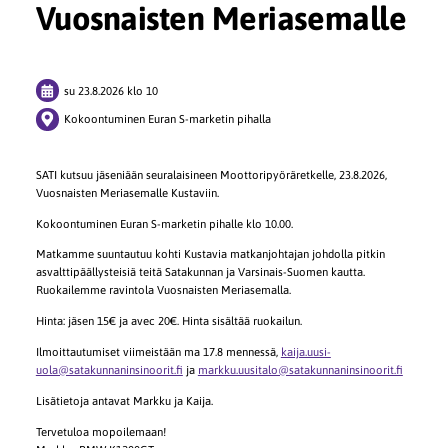
Vuosnaisten Meriasemalle
su 23.8.2026
klo 10
Kokoontuminen Euran S-marketin pihalla
SATI kutsuu jäseniään seuralaisineen Moottoripyöräretkelle, 23.8.2026,
Vuosnaisten Meriasemalle Kustaviin.
Kokoontuminen Euran S-marketin pihalle klo 10.00.
Matkamme suuntautuu kohti Kustavia matkanjohtajan johdolla pitkin
asvalttipäällysteisiä teitä Satakunnan ja Varsinais-Suomen kautta.
Ruokailemme ravintola Vuosnaisten Meriasemalla.
Hinta: jäsen 15€ ja avec 20€. Hinta sisältää ruokailun.
Ilmoittautumiset viimeistään ma 17.8 mennessä,
kaija.uusi-
uola@satakunnaninsinoorit.fi
ja
markku.uusitalo@satakunnaninsinoorit.fi
Lisätietoja antavat Markku ja Kaija.
Tervetuloa mopoilemaan!