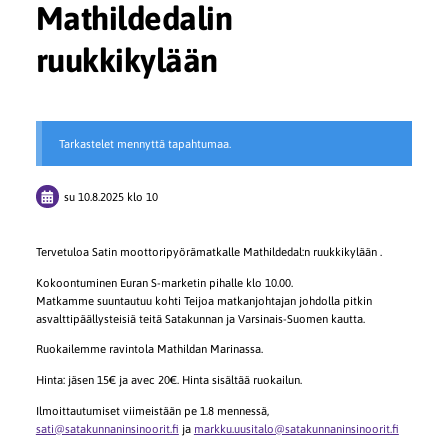
Mathildedalin
ruukkikylään
Tarkastelet mennyttä tapahtumaa.
su 10.8.2025
klo 10
Tervetuloa Satin moottoripyörämatkalle Mathildedal:n ruukkikylään .
Kokoontuminen Euran S-marketin pihalle klo 10.00.
Matkamme suuntautuu kohti Teijoa matkanjohtajan johdolla pitkin
asvalttipäällysteisiä teitä Satakunnan ja Varsinais-Suomen kautta.
Ruokailemme ravintola Mathildan Marinassa.
Hinta: jäsen 15€ ja avec 20€. Hinta sisältää ruokailun.
Ilmoittautumiset viimeistään pe 1.8 mennessä,
sati@satakunnaninsinoorit.fi
ja
markku.uusitalo@satakunnaninsinoorit.fi