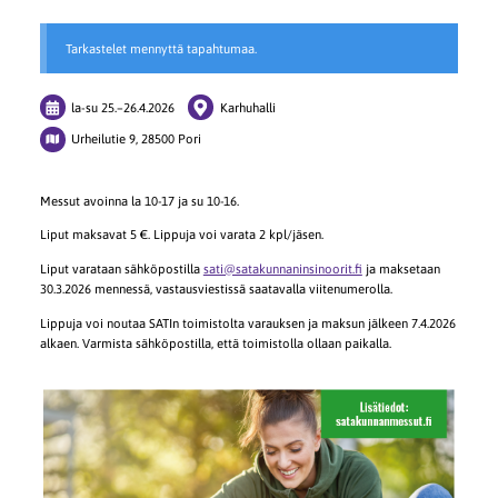
Tarkastelet mennyttä tapahtumaa.
la-su
25.
–
26.4.2026
Karhuhalli
Urheilutie 9, 28500 Pori
Messut avoinna la 10-17 ja su 10-16.
Liput maksavat 5 €. Lippuja voi varata 2 kpl/jäsen.
Liput varataan sähköpostilla
sati@satakunnaninsinoorit.fi
ja maksetaan
30.3.2026 mennessä, vastausviestissä saatavalla viitenumerolla.
Lippuja voi noutaa SATIn toimistolta varauksen ja maksun jälkeen 7.4.2026
alkaen. Varmista sähköpostilla, että toimistolla ollaan paikalla.