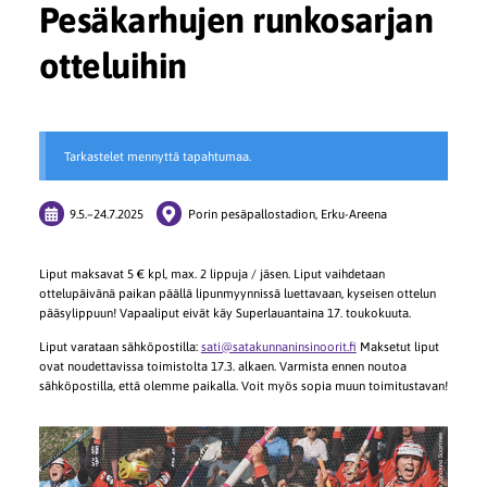
Pesäkarhujen runkosarjan
otteluihin
Tarkastelet mennyttä tapahtumaa.
9.5.
–
24.7.2025
Porin pesäpallostadion, Erku-Areena
Liput maksavat 5 € kpl, max. 2 lippuja / jäsen. Liput vaihdetaan
ottelupäivänä paikan päällä lipunmyynnissä luettavaan, kyseisen ottelun
pääsylippuun! Vapaaliput eivät käy Superlauantaina 17. toukokuuta.
Liput varataan sähköpostilla:
sati@satakunnaninsinoorit.fi
Maksetut liput
ovat noudettavissa toimistolta 17.3. alkaen. Varmista ennen noutoa
sähköpostilla, että olemme paikalla. Voit myös sopia muun toimitustavan!